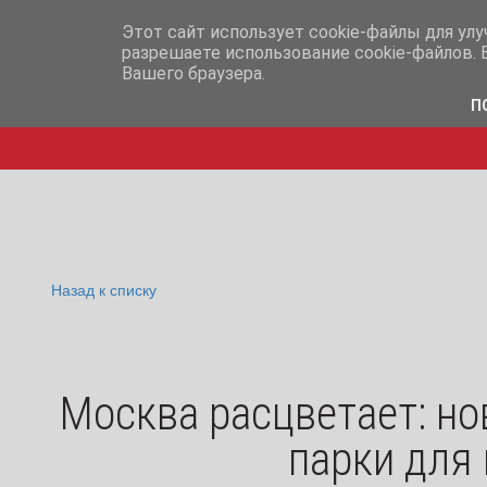
info@iq365.ru
+7-995-
Этот сайт использует cookie-файлы для ул
разрешаете использование cookie-файлов. 
Вашего браузера.
П
Назад к списку
Москва расцветает: н
парки для 