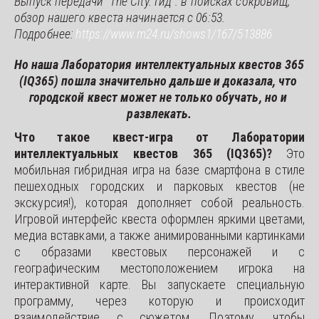
Выпуск передачи 
"The City. Гид": в поисках сокровищ
, 
обзор нашего квеста начинается с 06:53. 
Подробнее: 
https://www.m24.ru/shows1/167/513886
Но наша Лаборатория интеллектуальных квестов 365 
(IQ365) пошла значительно дальше и доказала, что 
городской квест может не только обучать, но и 
развлекать.
Что такое квест-игра от Лаборатории
интеллектуальных квестов 365 (IQ365)?
Это
мобильная гибридная игра на базе смартфона в стиле
пешеходных городских и парковых квестов (не
экскурсия!), которая дополняет собой реальность.
Игровой интерфейс квеста оформлен яркими цветами,
медиа вставками, а также анимированными картинками
с образами квестовых персонажей и с
географическим местоположением игрока на
интерактивной карте. Вы запускаете специальную
программу, через которую и происходит
взаимодействие с сюжетом. Поэтому, чтобы