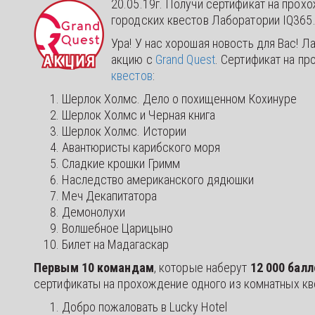
20.05.19г. Получи сертификат на про
городских квестов Лаборатории IQ365
Ура! У нас хорошая новость для Вас! 
акцию с
Grand Quest
. Сертификат на п
квестов
:
Шерлок Холмс. Дело о похищенном Кохинуре
Шерлок Холмс и Черная книга
Шерлок Холмс. Истории
Авантюристы карибского моря
Сладкие крошки Гримм
Наследство американского дядюшки
Меч Декапитатора
Демонолухи
Волшебное Царицыно
Билет на Мадагаскар
Первым 10 командам
, которые наберут
12 000 балл
сертификаты на прохождение одного из комнатных кв
Добро пожаловать в Lucky Hotel