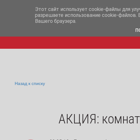
info@iq365.ru
+7-995-
Этот сайт использует cookie-файлы для ул
разрешаете использование cookie-файлов. 
Вашего браузера.
П
Назад к списку
АКЦИЯ: комнат