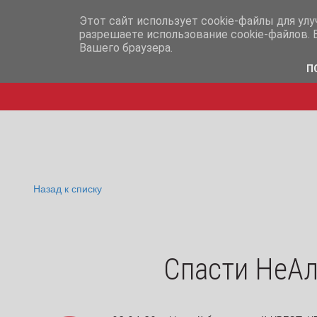
info@iq365.ru
+7-995-
Этот сайт использует cookie-файлы для ул
разрешаете использование cookie-файлов. 
Вашего браузера.
П
Назад к списку
Спасти НеАл