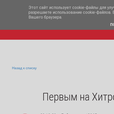
info@iq365.ru
+7-995-
Этот сайт использует cookie-файлы для ул
разрешаете использование cookie-файлов. 
Вашего браузера.
П
Назад к списку
Первым на Хитро