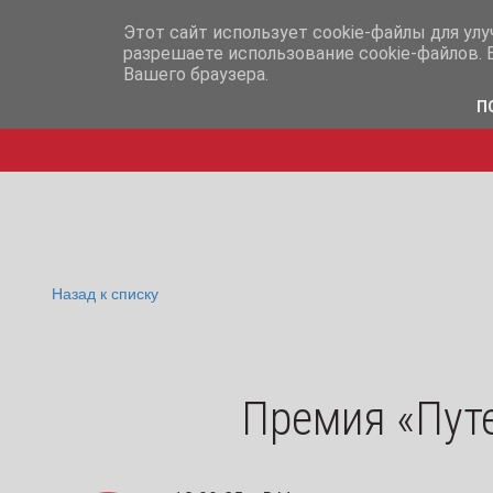
info@iq365.ru
+7-995-
Этот сайт использует cookie-файлы для ул
разрешаете использование cookie-файлов. 
Вашего браузера.
П
Назад к списку
Премия «Путе