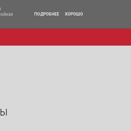
17-365
ы
ройках
ПОДРОБНЕЕ
ХОРОШО
ды