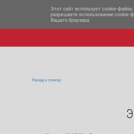
info@iq365.ru
Этот сайт использует cookie-файлы 
разрешаете использование cookie-ф
Вашего браузера.
Назад к списку
Э