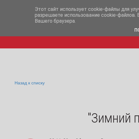
info@iq365.ru
+7-995-
Этот сайт использует cookie-файлы для ул
разрешаете использование cookie-файлов. 
Вашего браузера.
П
Назад к списку
"Зимний п