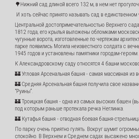
🌳Нижний сад длиной всего 132 м, в нем нет прогулоч
И хоть сейчас принято называть сад в единственном
Центральной достопримечательностью Верхнего сада я
1812 года, его крылья выложены обломками московск
чугунные ворота, изготовленные по чертежам архитек
парке появились Могила неизвестного солдата с вечн
1945 годов и установлены памятники городам-героям.
К Александровскому саду относятся 4 башни москов
🏰 Угловая Арсенальная башня - самая массивная из 
🏰 Средняя Арсенальная башня получила свое названи
“Руины”.
🏰 Троицкая башня - одна из самых высоких башен (вы
под которым раньше протекала речка Неглинка.
🏰 Кутафья башня - отводная боевая башня-стрельниц
По парку очень приятно гулять. Вокруг шумит огромный
спокойно. В Верхнем и Среднем садах высажено множ