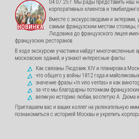
04.07.25 г. Мы рады представить наш 
корпоративных клиентов и тимбилдинго
Вместе с экскурсоводами и актерами, 
самым французским местам столицы, г
Людовика до французского лицея имен
французских ресторанов.
В ходе экскурсии участники найдут многочисленные а
московских зданий, и узнают интересные факты:
Как связаны Людовик XIV и планировка Мос
что общего у войны 1812 года и майоликовых
значение фразы «In vino veritas» и как винот
за что мы благодарны потомкам французских
великую историю любви, воспетую А. Дюма 
Приглашаем вас и ваших коллег на увлекательную им
познакомиться с историей Москвы и укрепить корпор