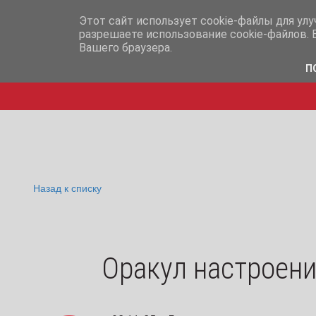
info@iq365.ru
+7-995-
Этот сайт использует cookie-файлы для ул
разрешаете использование cookie-файлов. 
Вашего браузера.
П
Назад к списку
Оракул настроени