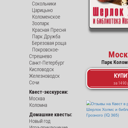
Сокольники
Царицыно
Коломенское
Зоопарк
Красная Пресня
Парк Дружба
Березовая роща
Покровское-
Моск
Стрешнево
Парк Колом
Санкт-Петербург
Кисловодск
КУПИ
Железноводск
Сочи
Квест-экскурсии:
Москва
Коломна
Домашние квесты:
Новый год
Игра-приключение