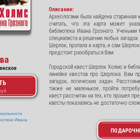
Описание:
Археологами была найдена старинная к
считать, что эта карта может указ
библиотека Ивана Грозного. Учеными
специалиста в решении любых загадок.
Шерлок, пропала и карта, и сам Шерло
предстоит разобраться Вам.
ва
Городской квест Шерлок Холмс и библи
енское
линейке квестов про Шерлока. Вам п
загадок, логических задач. Расстоян
ТЬ
также не маленькое, пройти потреб
квест рассчитан на тех, кто прошел п
квесты показались не достаточно сло
ПОДАРОЧН