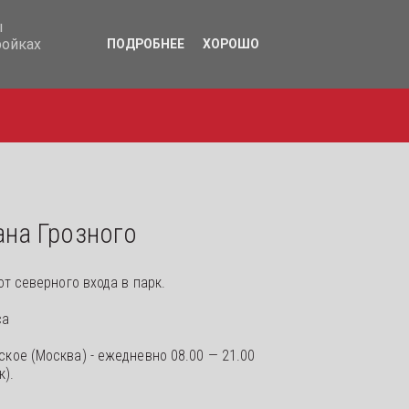
17-365
ы
ройках
ПОДРОБНЕЕ
ХОРОШО
ана Грозного
т северного входа в парк.
са
кое (Москва) - ежедневно 08.00 — 21.00 
к).