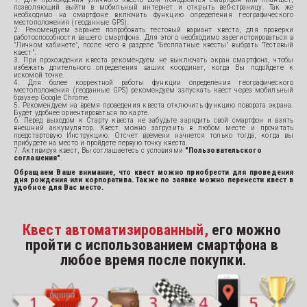
позволяющий выйти в мобильный интернет и открыть веб-страницу. Так же
необходимо на смартфоне включить функцию определения географического
местоположения (геоданные GPS).
2. Рекомендуем заранее попробовать тестовый вариант квеста, для проверки
работоспособности вашего смартфона. Для этого необходимо зарегистрироваться в
"Личном кабинете", после чего в разделе "Бесплатные квесты" выбрать "Тестовый
квест".
3. При прохождении квеста рекомендуем не выключать экран смартфона, чтобы
избежать длительного определения ваших координат, когда Вы подойдете к
искомой точке.
4. Для более корректной работы функции определения географического
местоположения (геоданные GPS) рекомендуем запускать квест через мобильный
браузер Google Chrome.
5. Рекомендуем на время проведения квеста отключить функцию поворота экрана.
Будет удобнее ориентироваться по карте.
6. Перед выходом к Старту квеста не забудьте зарядить свой смартфон и взять
внешний аккумулятор. Квест можно загрузить в любом месте и прочитать
предстартовую Инструкцию. Отсчет времени начнется только тогда, когда вы
прибудете на место и пройдете первую точку квеста.
7. Активируя квест, Вы соглашаетесь с условиями 
"Пользовательского 
соглашения"
.
Обращаем Ваше внимание, что квест можно приобрести для проведения
дня рождения или корпоратива. Также по заявке можно перенести квест в
удобное для Вас место.
Квест автоматизированный, 
его можно 
пройти с использованием смартфона в 
любое время после покупки.