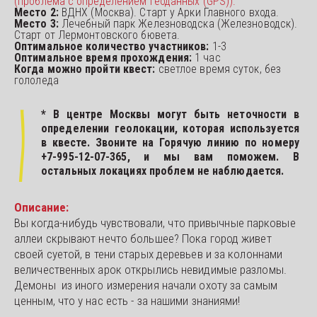
(проблема с определением геоданных (GPS)).
Место 2: 
ВДНХ (Москва). Старт у Арки Главного входа.
Место 3:
 Лечебный парк Железноводска (Железноводск). 
Старт от Лермонтовского бювета.
Оптимальное количество участников: 
1-3
Оптимальное время прохождения: 
1 час
Когда можно пройти квест: 
светлое время суток, без 
гололеда
* В центре Москвы могут быть неточности в
определении геолокации, которая используется
в квесте. Звоните на Горячую линию по номеру
+7-995-12-07-365
, и мы вам поможем. В
остальных локациях проблем не наблюдается.
Описание:
Вы когда-нибудь чувствовали, что привычные парковые 
аллеи скрывают нечто большее? Пока город живет 
своей суетой, в тени старых деревьев и за колоннами 
величественных арок открылись невидимые разломы. 
Демоны  из иного измерения начали охоту за самым 
ценным, что у нас есть - за нашими знаниями! 