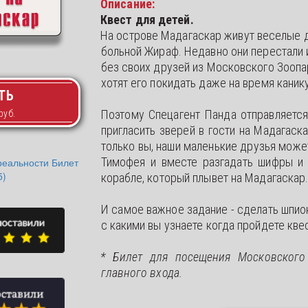
Описание:
Квест для детей.
На острове Мадагаскар живут веселые др
больной Жираф. Недавно они перестали иг
без своих друзей из Московского Зоопар
хотят его покидать даже на время канику
ТЬ
Поэтому Спецагент Панда отправляетс
пригласить зверей в гости на Мадагаска
только вы, наши маленькие друзья може
Тимофея и вместе разгадать шифры и 
корабле, который плывет на Мадагаскар
И самое важное задание - сделать шпио
с какими вы узнаете когда пройдете квес
* Билет для посещения Московского 
главного входа.