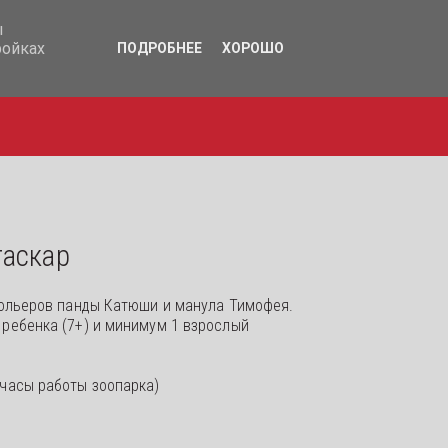
17-365
ы
ройках
ПОДРОБНЕЕ
ХОРОШО
гаскар
вольеров панды Катюши и манула Тимофея.
 ребенка (7+) и минимум 1 взрослый
 часы работы зоопарка)