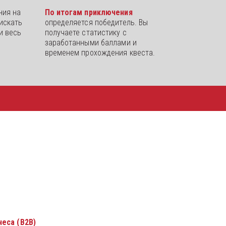
ия на 
По итогам приключения 
искать 
определяется победитель. Вы 
 весь 
получаете статистику с 
заработанными баллами и 
временем прохождения квеста.
еса (B2B)